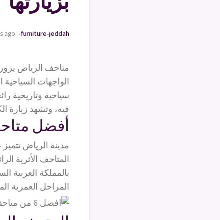
بزيارتها
rs ago
oving-furniture-jeddah
متاحف الرياض يزورها
الواجهات السياحية ا
سياحية وتاريخية را
فيه، وتشهد زيارة الك
أفضل متاحف 
مدينة الرياض تتميز ع
المتاحف الأثرية الرائ
بالمملكة العربية ال
المراحل العمرية الم