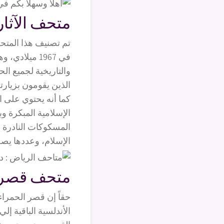
متحف الآثار
تم تصنيف هذا المتح
في 1967 ميلا
والتاريخية لجميع ال
الذين يقومون بزيارت
كما أنه يحتوي على ال
الإسلامية المبكرة وب
المسكوكات النادرة و
الإسلام، وعددها يصل لـ 873 قطعة من المعادن المتنوعة مثل الذهب والنحاس 
متحف قصر ا
حقاً إن قصر الحمراء 
الأندلسية الباقية إ