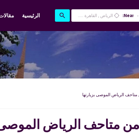
search
الرئيسية
مقالات
Near:
location_searching
فضل 6 من متاحف الرياض الموصى