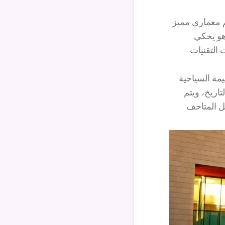
م معمارى مميز
هو يحكي
 التقنيات
ية وهي ذات القيمة السياحية
اريخ، ويتم
وأفضل المتاحف