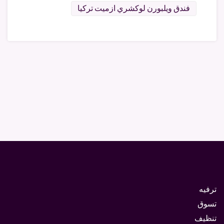
فندق ويلبورن لوكشري ازميت تركيا
ترفيه
تسوق
تنظيف