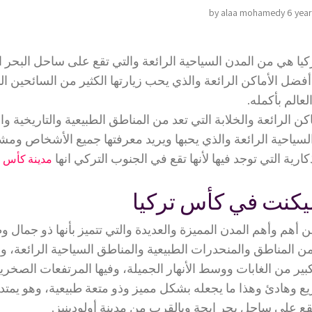
by alaa mohamedy
6 yea
m
ا هي من المدن السياحية الرائعة والتي تقع على ساحل البحر ا
ل الأماكن الرائعة والذي يحب زيارتها الكثير من السائحين ال
لعالم بأكمله.
الرائعة والخلابة التي تعد من المناطق الطبيعية والتاريخية والأ
لسياحية الرائعة والذي يحبها ويريد معرفتها جميع الأشخاص ومشا
كارية التي توجد فيها لأنها تقع في الجنوب التركي انها
ا
مدينة كأس
يكنت في كأس تركيا
 أهم وأهم المدن المميزة والعديدة والتي تتميز بأنها ذو جمال وط
ن المناطق والمنحدرات الطبيعية والمناطق السياحية الرائعة، 
كبير من الغابات ووسط الأنهار الجميلة، وفيها المرتفعات الصخر
وهادئ وهذا ما يجعله بشكل مميز وذو متعة طبيعية، وهو يمتد 
ع على ساحل بحر إيجة وبالقرب من مدينة أولودينيز.