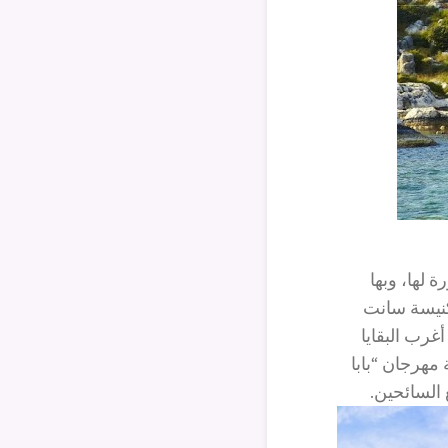
 لها، وبها
كنيسة سانت
غرب البقايا
 مهرجان “بابا
 السائحين.