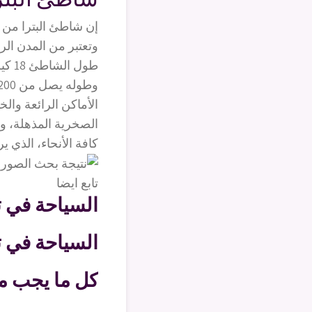
إن شاطئ البترا من أ
وتعتبر من المدن الر
طول الشاطئ 18 كيلومتراً و”11 ميل” وهو الأطول داخل المنطقة.
الأماكن الرائعة وال
الصخرية المذهلة، وت
كافة الأنحاء، الذي ي
تابع ايضا
السياحة في تركيا.. أفضل 30
السياحة في ت
كل ما يجب مع