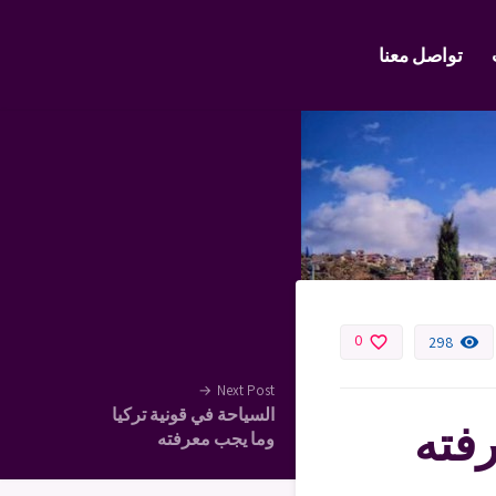
تواصل معنا
0
favorite_border
remove_red_eye
298
→
Next Post
السياحة في قونية تركيا
فته
وما يجب معرفته