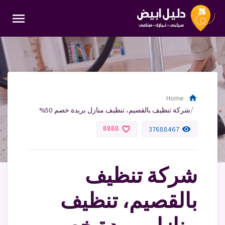
menu
home
Home
شركة تنظيف بالقصيم، تنظيف منازل بريدة خصم 50%
8888
favorite_border
remove_red_eye
37688467
شركة تنظيف
بالقصيم، تنظيف