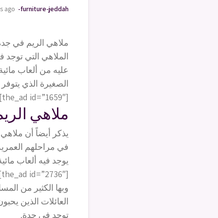
rs ago
oving-furniture-jeddah
ملاهي الريم في جدة 
الملاهي التي توجد ف
عليه من ألعاب مائية 
الصغيرة الذي يتوفر ف
[the_ad id=”1659″]
ملاهي الري
يذكر أيضاً أن ملاهي
في مراحلهم العمرية 
يوجد فيه ألعاب مائي
[the_ad id=”2736″]
وبها الكثير من المس
العائلات الذين يحبو
توجد في جدة.