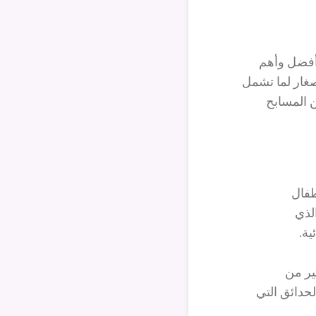
 أفضل وأهم
لصغار لما تشمل
ن المسابح
طفال
لذي
ية.
ير من
لحدائق التي