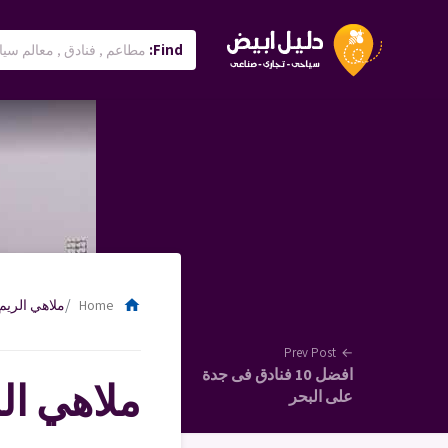
Find:
home
Home
ملاهي الريم
Prev Post
←
افضل 10 فنادق فى جدة
ملاهي ال
على البحر