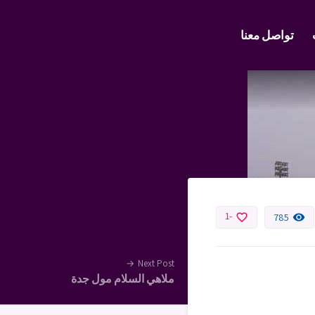
تواصل معنا
-1
favorite_border
remove_red_eye
785
→
Next Post
ملاهي السلام مول جدة