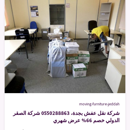
moving-furniture-jeddah
شركة نقل عفش بجدة، 0550288863 شركة الصقر
الدولي خصم 66% عرض شهري