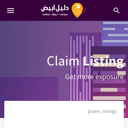
menu
search
Claim
Listing
Get more exposure
[claim_listing]