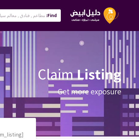
Find:
Claim
Listing
Get more exposure
[claim_listing]