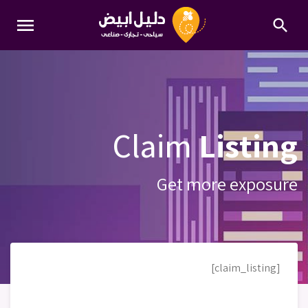
menu
search
Claim
Listing
Get more exposure
[claim_listing]