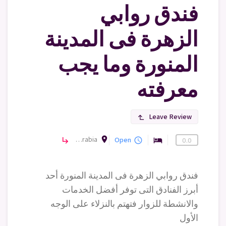
فندق روابي
الزهرة فى المدينة
المنورة وما يجب
معرفته
Leave Review
subdirectory_arrow_left
room
Rawabi Al Zahra Hotel, As Salam Rd, Al Naqa', Medina 42311, Saudi Arabia
فنادق
Open
subdirectory_arrow_right
query_builder
hotel
0.0
فندق روابي الزهرة فى المدينة المنورة أحد
أبرز الفنادق التى توفر أفضل الخدمات
والانشطة للزوار فتهتم بالنزلاء على الوجه
الأول