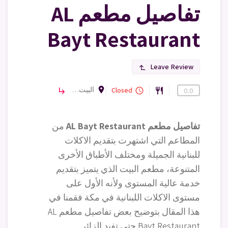
تفاصيل مطعم AL
Bayt Restaurant
Leave Review
subdirectory_arrow_left
room
البيت، Palace Downtown Sheikh Mohammed Bin Rashed Boulevard, Downtown Dubai, 9770 - دبي - الإمارات العربية المتحدة
مطاعم
Closed
subdirectory_arrow_right
query_builder
restaurant
0.0
تفاصيل مطعم
AL Bayt Restaurant
من
المطاعم التي اشتهرت بتقديم الاكلات
للبنانية الجميلة ومختلف الأطباق الأخرى
المتنوعة، مطعم البيت الذي يتميز بتقديم
خدمة عالية المستوى ولأنه الأول على
مستوى الاكلات اللبنانية في مكة فقمنا في
هذا المقال بتوضيح بعض تفاصيل مطعم AL
Bayt Restaurant حتى تفيد الزائر.