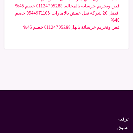
قص وتخريم خرسانة بالمحالة, 01124705288 خصم 45%
افضل 20 شركة نقل عفش بالامارات-0544971105 خصم
40%
قص وتخريم خرسانة بابها, 01124705288 خصم 45%
ترفيه
تسوق