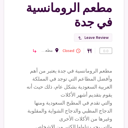
مطعم الرومانسية
في جدة
Leave Review
subdirectory_arrow_left
room
مطعم الرومانسية، 8640 طريق الملك عبدالله، حي الشرفية، 5057، جدة 22234، المملكة العربية السعودية
مطاعم
Closed
subdirectory_arrow_right
query_builder
restaurant
0.0
مطعم الرومانسية في جدة يعتبر من أهم
وأفضل المطاعم التي توجد في المملكة
العربية السعودية بشكل عام، ذلك حيث أنه
يقوم بتقديم أشهر الأكلات
والتي تقدم في المطبخ السعودية ومنها
الدجاج المظبي والدجاج الشواية والمقلوبة
وغيرها من الأكلات الأخرى
والتي يحب تناولها الكثير من الاشخاص