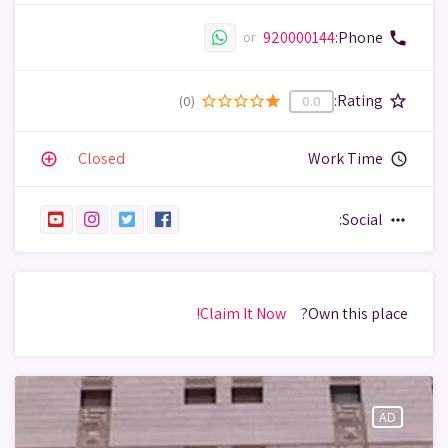
920000144
Phone:
phone
or
Rating:
star_border
(0)
star_border
star_border
star_border
star_border
star
0.0
Closed
Work Time
add_circle_outline
query_builder
Social:
more_horiz
Claim It Now!
Own this place?
AD