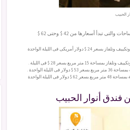
ر الحبيب
يحتوى الفندق على العديد من الغرف بمختلف المساحات والتى تبدأ أسعارها من 42 $ وحتى 62 $
فيوجد غرف توأم بها سريرين فرديين وحمام خاص وتكييف وتلفاز بسعر 24 $ دولار أمريكى فى الليلة الواحدة
وتتوفر أجنحة بها 3 غرف كل غرفة بها 3 أسرّة فردية بمساحة 48 متر مربع بسعر 62 $ دولار فى الليلة الواحدة
ن فندق أنوار الحبيب