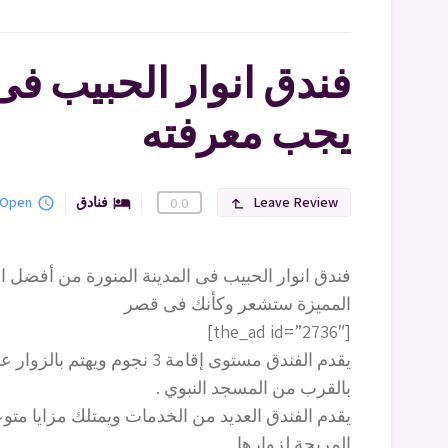
فندق انوار الحبيب فى 
يجب معرفته
Leave Review
فنادق
Open
query_builder
hotel
0.0
subdirectory_arrow_left
فندق انوار الحبيب فى المدينة المنورة من أفضل ال
المميزة ستشعر وكأنك فى قصر
[the_ad id=”2736″]
يقدم الفندق مستوى إقامة 3 نجوم
بالقرب من المسجد النبوي .
يقدم الفندق العديد من الخدمات ويمتلك مزايا م
المريحة لزوارها .