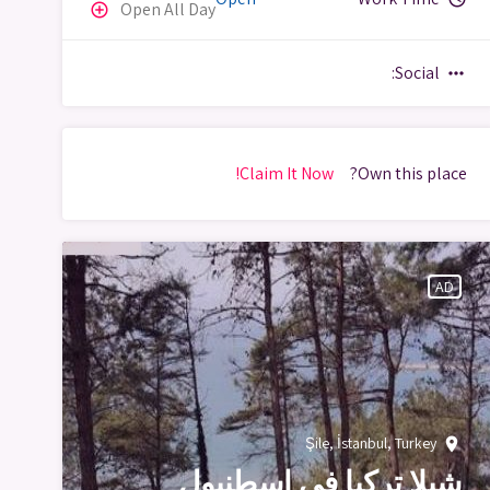
Open All Day
add_circle_outline
Social:
more_horiz
Claim It Now!
Own this place?
AD
Şile, İstanbul, Turkey
place
شيلا تركيا في اسطنبول