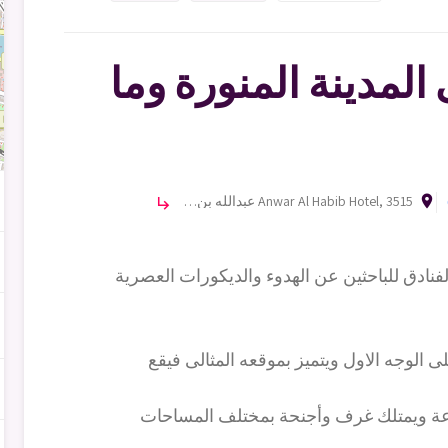
المدينة المنورة وما
room
Anwar Al Habib Hotel, 3515 عبدالله بن محمد الجمري, Qurban, Medina 42316, Saudi Arabia
subdirectory_arrow_right
فنادق للباحثين عن الهدوء والديكورات العصرية
 ويهتم بالزوار على الوجه الاول ويتميز بموقعه المثالى فيقع
توعة ويمتلك غرف وأجنحة بمختلف المساحات