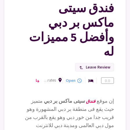
فندق سيتى
ماكس بر دبي
وأفضل 5 مميزات
له
Leave Review
subdirectory_arrow_left
room
Kuwait Street, Mankhool - Dubai - United Arab Emirates
فنادق
Open
subdirectory_arrow_right
query_builder
hotel
0.0
إن موقع
سيتى ماكس بر دبي
متميز
فندق
حيث يقع فى منطقة بر دبي المشهورة وهو
قريب جدا من خور دبي وهو يقع بالقرب من
مول دبي العالمى ومدينة دبي للانترنت