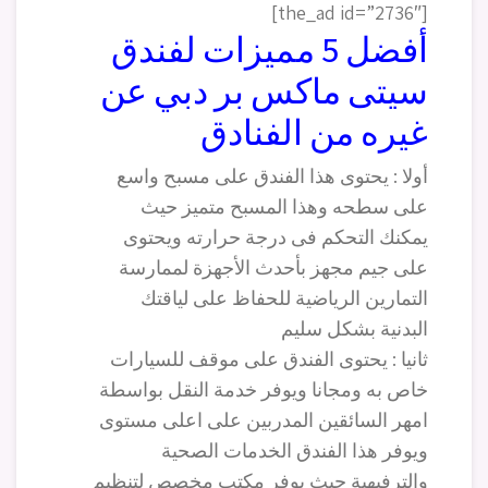
[the_ad id=”2736″]
أفضل 5 مميزات لفندق
سيتى ماكس بر دبي عن
غيره من الفنادق
أولا : يحتوى هذا الفندق على مسبح واسع
على سطحه وهذا المسبح متميز حيث
يمكنك التحكم فى درجة حرارته ويحتوى
على جيم مجهز بأحدث الأجهزة لممارسة
التمارين الرياضية للحفاظ على لياقتك
البدنية بشكل سليم
ثانيا : يحتوى الفندق على موقف للسيارات
خاص به ومجانا ويوفر خدمة النقل بواسطة
امهر السائقين المدربين على اعلى مستوى
ويوفر هذا الفندق الخدمات الصحية
والترفيهية حيث يوفر مكتب مخصص لتنظيم