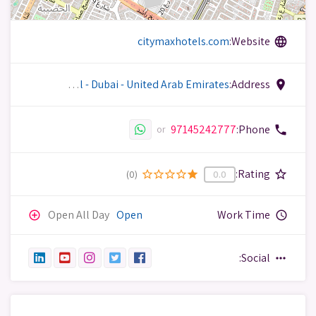
citymaxhotels.com
Website:
language
Kuwait Street, Mankhool - Dubai - United Arab Emirates
Address:
place
97145242777
Phone:
phone
or
Rating:
star_border
(0)
star_border
star_border
star_border
star_border
star
0.0
Open All Day
Open
Work Time
add_circle_outline
query_builder
Social:
more_horiz