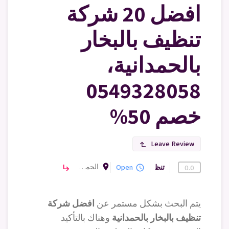
افضل 20 شركة
تنظيف بالبخار
بالحمدانية،
0549328058
خصم 50%
Leave Review
subdirectory_arrow_left
room
الحمدانية
تنظيف
Open
subdirectory_arrow_right
query_builder
0.0
يتم البحث بشكل مستمر عن
افضل شركة
تنظيف بالبخار بالحمدانية
وهناك بالتأكيد