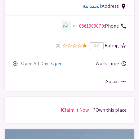
Address:
الحمدانية
place
0561909070
Phone:
phone
or
Rating:
star_border
(0)
star_border
star_border
star_border
star_border
star
0.0
Open All Day
Open
Work Time
add_circle_outline
query_builder
Social:
more_horiz
Claim It Now!
Own this place?