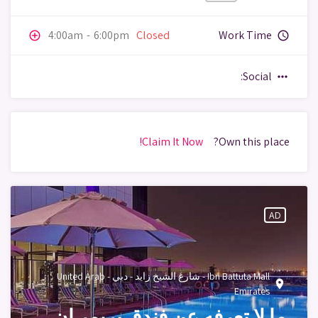
4:00am
-
6:00pm
Closed
Work Time
add_circle_outline
query_builder
Social:
more_horiz
Claim It Now!
Own this place?
AD
Ibn Battuta Mall - شارع الشيخ زايد - دبي - United Arab
place
Emirates
ما لا تعرفه عن فندق بريمر ان