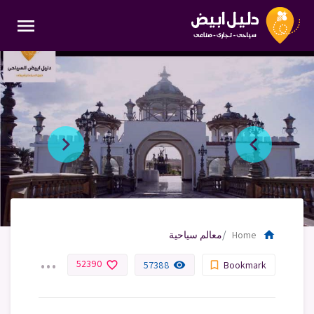
menu
home
Home
معالم سياحية
...
52390
favorite_border
remove_red_eye
bookmark_border
57388
Bookmark