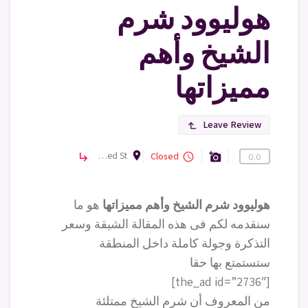
هوليوود شرم
الشيخ وأهم
مميزاتها
Leave Review
subdirectory_arrow_left
room
El-Shaikh Zayed St, قسم شرم الشيخ، جنوب سيناء 46627, Egypt
معالم سياحية
Closed
subdirectory_arrow_right
query_builder
add_a_photo
0.0
هوليوود شرم الشيخ وأهم مميزاتها
هو ما
سنقدمه لكم فى هذه المقالة الشيقة وسعر
التذكرة وجولة كاملة داخل المنطقة
ستستمتع بها حقا
[the_ad id=”2736″]
من المعروف أن شرم الشيخ ممتلئة