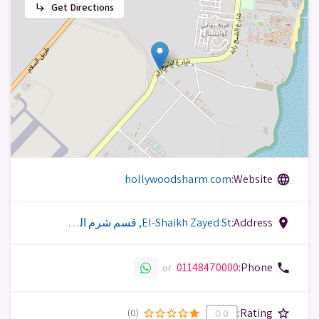
Get Directions
subdirectory_arrow_right
hollywoodsharm.com
Website:
language
Address:
El-Shaikh Zayed St, قسم شرم الشيخ، جنوب سيناء 46627, Egypt
place
01148470000
Phone:
phone
or
Rating:
star_border
(0)
star_border
star_border
star_border
star_border
star
0.0