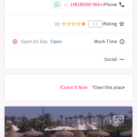
+966 148180000
Phone:
phone
or
Rating:
star_border
(0)
star_border
star_border
star_border
star_border
star
0.0
Open All Day
Open
Work Time
add_circle_outline
query_builder
Social:
more_horiz
Claim It Now!
Own this place?
AD