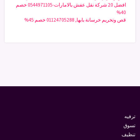
افضل 20 شركة نقل عفش بالامارات-0544971105 خصم
40%
قص وتخريم خرسانة بابها, 01124705288 خصم 45%
ترفيه
تسوق
تنظيف