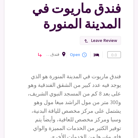
فندق ماريوت في
المدينة المنورة
Leave Review
subdirectory_arrow_left
room
فندق المدينة ماريوت، Street O، طريق الملك فيصل، النقاء، المدينة المنورة 41476، المملكة العربية السعودية
فنادق
Open
subdirectory_arrow_right
query_builder
hotel
0.0
فندق ماريوت في المدينة المنورة هو الذي
يوجد فيه عدد كبير من الشقق الفندقية وهو
على بعد 8 كم من المسجد النبوي الشريف،
و300 متر من مول الراشد ميغا مول وهو
يشتمل على مركز مخصص للياقة البدنية،
وسبا ومركز مخصص للعافية، وأيضاً يتم
توفير الكثير من الخدمات المميزة والواي
فاي وغيرها من الخدمات الأخرى.