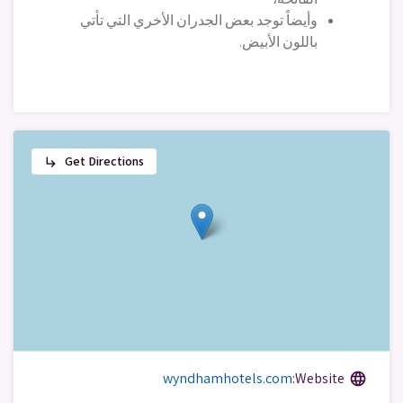
وأيضاً توجد بعض الجدران الأخري التي تأتي
باللون الأبيض.
Get Directions
subdirectory_arrow_right
wyndhamhotels.com
Website:
language