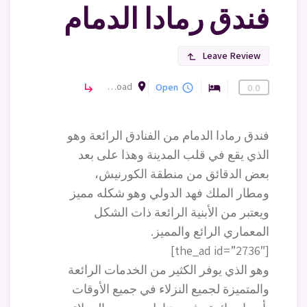
فندق رمادا الدمام
Leave Review
subdirectory_arrow_left
room
Ramada by Wyndham Dammam Khaleej Road، طريق الكورنيش، الحمراء، الدمام 32422، المملكة العربية السعودية
فنادق
Open
subdirectory_arrow_right
query_builder
hotel
0.0
فندق رمادا الدمام من الفنادق الرائعة وهو
الذي يقع في قلب المدينة وهذا على بعد
بعض الدقائق من منطقة الكورنيش،
ومطار الملك فهد الدولي وهو شكله مميز
ويعتبر من الأبنية الرائعة ذات الشكل
المعماري الرائع والمميز.
[the_ad id=”2736″]
وهو الذي يوفر الكثير من الخدمات الرائعة
والمتميزة لجميع النزلاء في جميع الأوقات