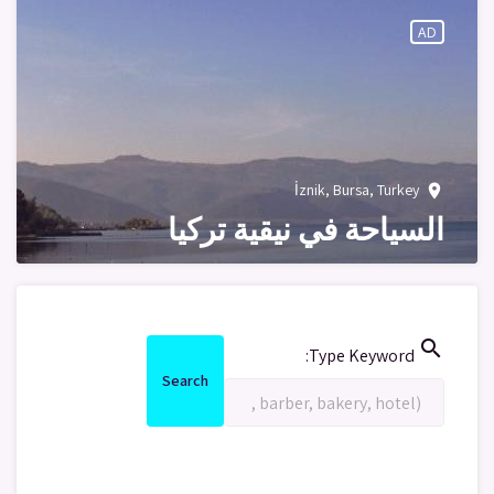
AD
İznik, Bursa, Turkey
place
السياحة في نيقية تركيا
search
Search
Type Keyword:
for:
Search
Search