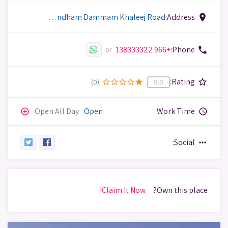
Address:
Ramada by Wyndham Dammam Khaleej Road، طريق الكورنيش، الحمراء، الدمام 32422، المملكة العربية السعودية
place
+966 138333322
Phone:
phone
or
Rating:
star_border
(0)
star_border
star_border
star_border
star_border
star
0.0
Open All Day
Open
Work Time
add_circle_outline
query_builder
Social:
more_horiz
Claim It Now!
Own this place?