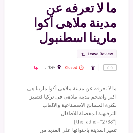
ما لا تعرفه عن
مدينة ملاهى أكوا
مارينا اسطنبول
Leave Review
subdirectory_arrow_left
room
Büyükçekmece Grand Aqua Marine, Fatih, Komando Sk. No:4, 34500 Büyükçekmece/İstanbul, Turkey
ترفيه
Closed
subdirectory_arrow_right
query_builder
accessibility
0.0
ما لا تعرفه عن مدينة ملاهى أكوا مارينا هى
اكبر واضخم مدينة ملاهى فى تركيا فتتميز
بكثرة المسابح الاصطناعية والالعاب
الترفيهية المفضلة للاطفال
[the_ad id=”2738″]
تتميز المدينة باحتوائها على العديد من