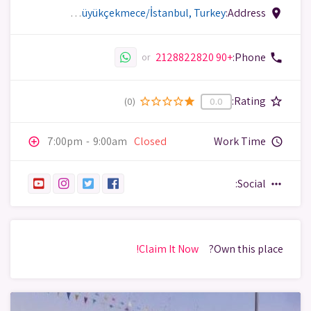
Büyükçekmece Grand Aqua Marine, Fatih, Komando Sk. No:4, 34500 Büyükçekmece/İstanbul, Turkey
Address:
place
+90 2128822820
Phone:
phone
or
Rating:
star_border
(0)
star_border
star_border
star_border
star_border
star
0.0
7:00pm
-
9:00am
Closed
Work Time
add_circle_outline
query_builder
Social:
more_horiz
Claim It Now!
Own this place?