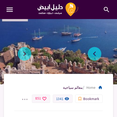
menu
search
home
Home
معالم سياحية
...
851
favorite_border
remove_red_eye
bookmark_border
1341
Bookmark