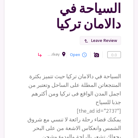
السياحة في
دالامان تركيا
Leave Review
subdirectory_arrow_left
room
Dalaman, Muğla, Turkey
Open
معالم سياحية
subdirectory_arrow_right
query_builder
add_a_photo
0.0
السياحة في دالامان تركيا حيث تتميز بكثرة
المنتجعاتن المطلة على الساحل وتعتبر من
اجمل المدن الواقع فى تركيا ومن أكثرهم
جذبا للسياح
[the_ad id=”2737″]
يمكنك قضاء رحلة رائعة لا تنسي مع شروق
الشمس وانعكاس الاشعة من على البحر
يجعلك تشعر بالراحة والهدوء وشحن