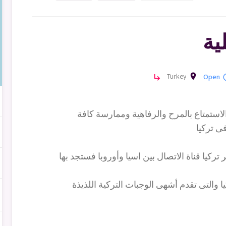
ية
room
Turkey
Open
subdirectory_arrow_right
query
استمتاع بالمرح والرفاهية وممارسة كافة
ى تركيا
تركيا قناة الاتصال بين اسيا وأوروبا فستجد بها
والتى تقدم أشهى الوجبات التركية اللذيذة