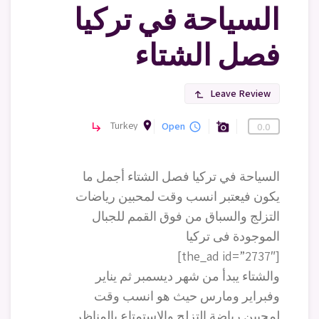
السياحة في تركيا
فصل الشتاء
Leave Review
subdirectory_arrow_left
room
Turkey
Open
معالم سياحية
subdirectory_arrow_right
query_builder
add_a_photo
0.0
السياحة في تركيا فصل الشتاء أجمل ما
يكون فيعتبر انسب وقت لمحبين رياضات
التزلج والسباق من فوق القمم للجبال
الموجودة فى تركيا
[the_ad id=”2737″]
والشتاء يبدأ من شهر ديسمبر ثم يناير
وفبراير ومارس حيث هو انسب وقت
لمحبين رياضة التزلج والاستمتاع بالمناظر