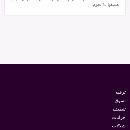
تصنيفها بـ4 نجوم،
ترفيه
تسوق
تنظيف
خزانات
شلالات