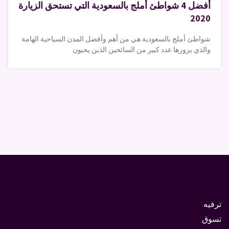
أفضل 4 شواطئ أملج بالسعودية التي تستحق الزيارة
2020
شواطئ أملج بالسعودية هي من أهم وأفضل المدن السياحية الهامة
والذي يزورها عدد كبير من السائحين الذين يحبون
ترفيه
تسوق