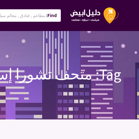
Find:
Tag:
متحف تشورا إس