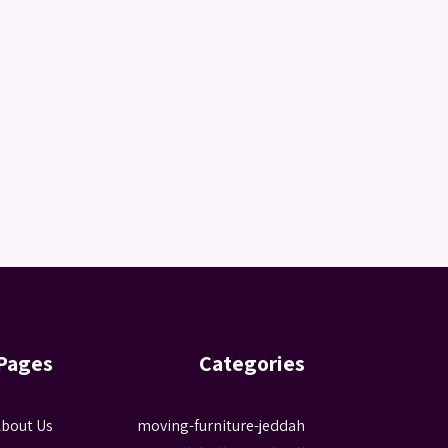
Pages
Categories
bout Us
moving-furniture-jeddah