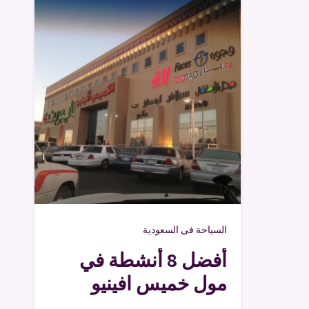
السياحة فى السعودية
أفضل 8 أنشطة في
مول خميس افينيو