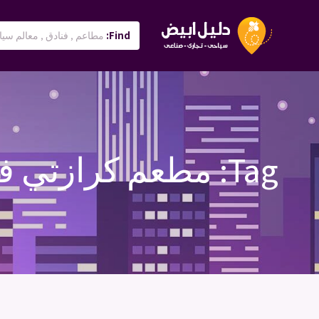
Find:
Tag:
مطعم كرازتي ف