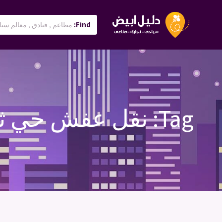
Find:
Tag:
نقل عفش حي ث