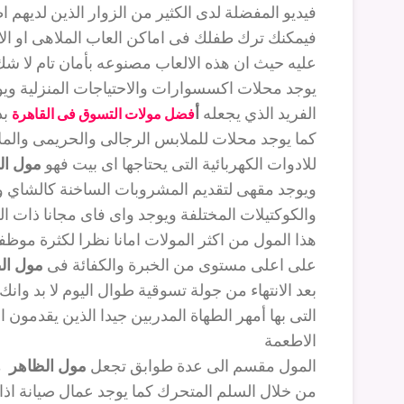
فيديو المفضلة لدى الكثير من الزوار الذين لديهم ا
فيمكنك ترك طفلك فى اماكن العاب الملاهى او الا
عليه حيث ان هذه الالعاب مصنوعه بأمان تام لا شك
يوجد محلات اكسسوارات والاحتياجات المنزلية ويو
الفريد الذي يجعله
أ
بد
فضل مولات التسوق فى القاهرة
كما يوجد محلات للملابس الرجالى والحريمى والمل
للادوات الكهربائية التى يحتاجها اى بيت فهو
مول ال
ويوجد مقهى لتقديم المشروبات الساخنة كالشاي وال
والكوكتيلات المختلفة ويوجد واى فاى مجانا ذات ال
هذا المول من اكثر المولات امانا نظرا لكثرة موظ
على اعلى مستوى من الخبرة والكفائة فى
مول ال
بعد الانتهاء من جولة تسوقية طوال اليوم لا بد وانك
التى بها أمهر الطهاة المدربين جيدا الذين يقدمون 
الاطعمة
المول مقسم الى عدة طوابق تجعل
مول الظاهر
مت
من خلال السلم المتحرك كما يوجد عمال صيانة اذ