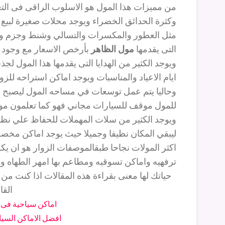
من مميزات هذا المول هو الاسلوب الراقى فى التعام
وكثرة الحدائق الخضراء ويوجد محلات صغيرة لبيع ا
مثل العطور والمكسرات والتسالي وشنط وجزم واح
التى يقدمها
مول الظاهر
بأرخص الاسعار مع وجود 
ويوجد الكثير من الهدايا التى يقدمها هذا المول لج
ايام الاعياد والمناسبات ويوجد اماكن استراحه للزوا
وحاليا يتم عمل توسعات في مساحه المول ليصبح
م
للمول موقف للسيارات مجاني فهو كما تعلمون م
ويوجد الكثير من سلات المهملات للحفاظ علي نظاف
ليبقي المكان نظيفا وجميلا حيث يوجد اماكن مخصص
اكثر المولات نجاحا طبقالموصفات الزوار هو ان يك
ترفهيه واماكن تسوقيه ومطاعم بها امهر الطهاه و
حياتك لها معنى بقراءة هذه المقالات اذا كنت من
القا
اماكن سياحية فى
افضل الاماكن السيا