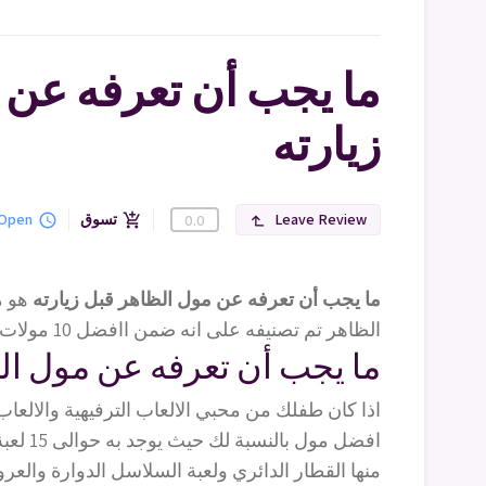
ما يجب أن تعرفه عن 
زيارته
Leave Review
تسوق
Open
query_builder
add_shopping_cart
0.0
subdirectory_arrow_left
ما يجب أن تعرفه عن مول الظاهر قبل زيارته
هو م
الظاهر تم تصنيفه على انه ضمن اافضل 10 مولات بالقاهرة
ما يجب أن تعرفه عن مول الظ
اذا كان طفلك من محبي الالعاب الترفيهية والالعاب 
افضل مول بالنسبة لك حيث يوجد به حوالى 15 لعبة مختلفة