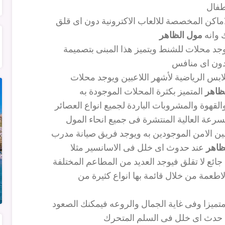
طفال
ماكن المخصصة للالعاب الاكترونية دون اى قلق
 وانه
مول الظاهر
جد محلات للشنط ويتميز هذا المبنى بتصميمة
ون اى منافس
ابس الرياضية لأشهر اللاعبين ويوجد محلات
ظاهر
المتميز بكثرة المحلات الموجودة به
قهوة والمشروبات الباردة لجميع انواع العصائر
سرعة العالية المنتشرة فى جميع انحاء المول
فين الامن الموجودين به ويوجد فريق صيانة مدرب
ظاهر
عند حدوث اى خلل فى الاسانسير مثلا
 جائع لا تقلق فيوجد العديد من المطاعم المختلفة
الاطعمة من خلال قائمة بها انواع كثيرة من
ميزا وفى غاية الجمال والروعه فيمكنك الصعود
ا حدث اى خلل فى السلم المتحرك