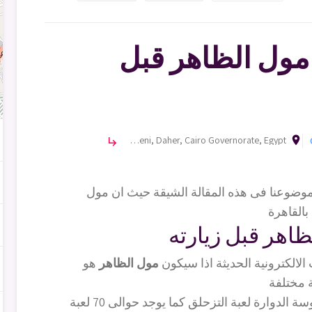
مول الظاهر قبل
room
El-Abaseya, As Sakakeni, Daher, Cairo Governorate, Egypt
subdirectory_arrow_right
وضوعنا فى هذه المقالة الشيقة حيث ان مول
اهر قبل زيارته
الالكترونية الحديثة اذا سيكون
مول الظاهر
هو
منها القطار الدائري ولعبة السلاسل الدوارة والعروسة الدوارة لعبة التزحلق كما يوجد حوالى 70 لعبة