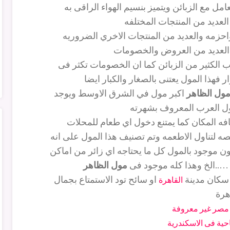
ل مع الزبائن ويتميز بنسيم الهواء الراقى به
لعديد من المنتجات المختلفه
زمه والعديد من المنتجات الاخري الضروريه
العديد من العروض والخصومات
ذب الكثير من الزبائن كما ان الخصومات تكثر فى
ر فهذا المول يعتنى بالصغار والكبار ايضا
ول الظاهر
اكبر مول في الشرق الاوسط ويوجد
ول العرب المعروف بشهرته
ه المكان كما يمتنع دخول اي طعام للمحلات
ه لتناول الاطعمه وتم تصنيف هذا المول على انه
ون موجود بالمول كل ما يحتاجه اي زائر من اماكن
 …..الخ وهذا كله موجود فى
مول الظاهر
 سكان مدينة
او سائح تود الاستمتاع بجمال
القاهرة
هرة
 مصر غير معروفة
حية فى الاسكندرية